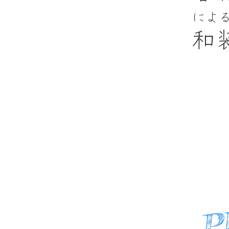
によ
和
P