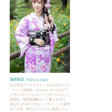
藤崎舞菜
Maina Fujisaki
名古屋発アイドルグループdelaのメンバ
ーとして活動後、Grande Armée(グラ
ンダルメ)モデルユニットでモデルとして
活動中。現役看護師として働きながら、
地元SUZUKAでのレースクイーンや着物
モデル等、様々なイベントに参加してい