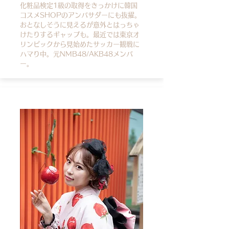
化粧品検定1級の取得をきっかけに韓国
コスメSHOPのアンバサダーにも抜擢。
おとなしそうに見えるが意外とはっちゃ
けたりするギャップも。最近では東京オ
リンピックから見始めたサッカー観戦に
ハマり中。元NMB48/AKB48メンバ
ー。