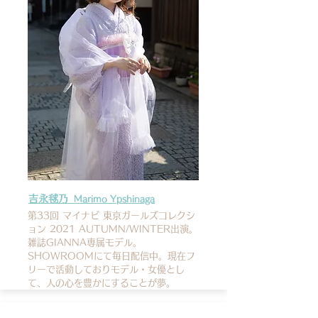
吉永毬乃
Marimo Ypshinaga
第33回 マイナビ 東京ガールズコレクシ
ョン 2021 AUTUMN/WINTER出演。
雑誌GIANNA専属モデル。
SHOWROOMにて毎日配信中。現在フ
リーで活動しておりモデル・女優とし
て、人の心を豊かにすることが夢。