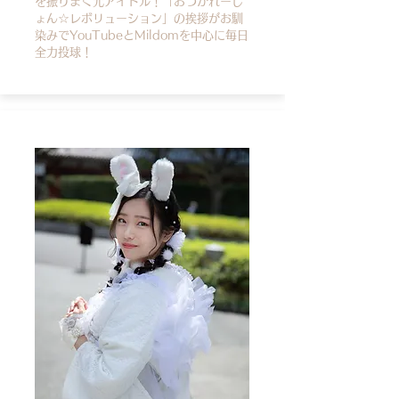
を振りまく元アイドル！「おつかれーし
ょん☆レボリューション」の挨拶がお馴
染みでYouTubeとMildomを中心に毎日
全力投球！