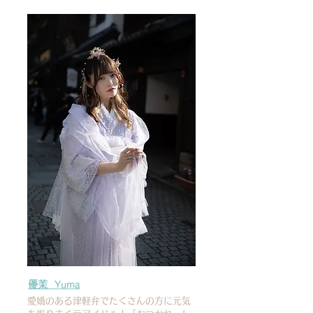
優茉
Yuma
愛嬌のある津軽弁でたくさんの方に元気