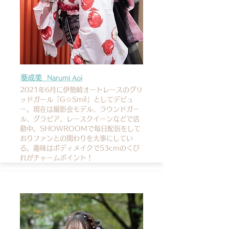
葵成美
Narumi Aoi
2021年6月に伊勢崎オートレースのグリ
ッドガール「G☆Smil」としてデビュ
ー。現在は撮影会モデル、ラウンドガー
ル、グラビア、レースクイーンなどで活
動中。
SHOWROOMで毎日配信をして
おりファンとの関わりを大事にしてい
る。趣味はボディメイクで53cmのくび
れがチャームポイント！