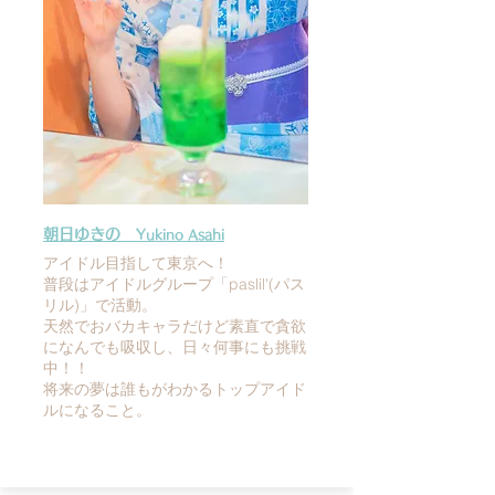
朝日ゆきの
Yukino Asahi
アイドル目指して東京へ！
普段はアイドルグループ「paslil'(パス
リル)」で活動。
天然でおバカキャラだけど素直で貪欲
になんでも吸収し、日々何事にも挑戦
中！！
将来の夢は誰もがわかるトップアイド
ルになること。