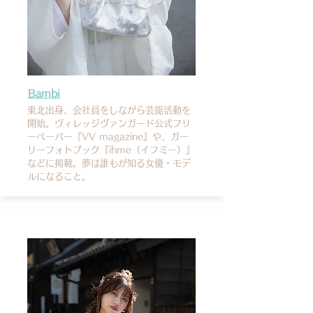
Bambi
東北出身、会社員をしながら芸能活動を
開始。ヴィレッジヴァンガード公式フリ
ーペーパー『VV magazine』や、ガー
リーフォトブック『ihme（イフミー）』
などに掲載。夢は誰もが知る女優・モデ
ルになること。