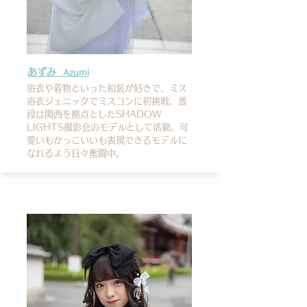
あずみ
Azumi
浴衣や着物といった和装が好きで、ミス
浴衣ジェニックでミスコンに初挑戦。普
段は関西を拠点としたSHADOW
LIGHTS撮影会のモデルとして活動。可
愛いもかっこいいも表現できるモデルに
なれるよう日々奮闘中。