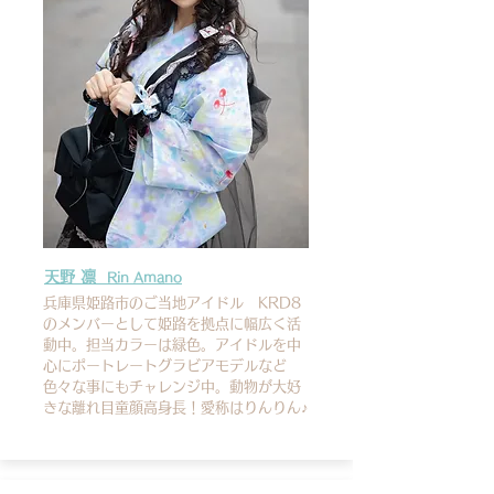
天野 凛
Rin Amano
兵庫県姫路市のご当地アイドル KRD8
のメンバーとして姫路を拠点に幅広く活
動中。担当カラーは緑色。アイドルを中
心にポートレートグラビアモデルなど
色々な事にもチャレンジ中。動物が大好
きな離れ目童顔高身長！愛称はりんりん♪